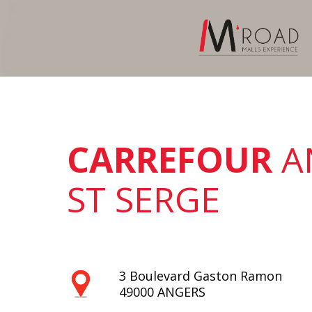
Aller
au
contenu
CARREFOUR
A
ST SERGE
3 Boulevard Gaston Ramon
49000
ANGERS