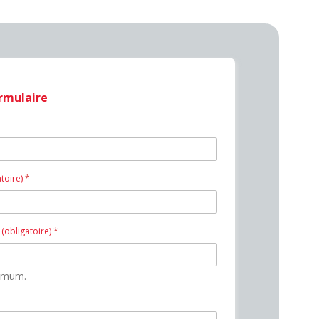
ormulaire
atoire)
*
(obligatoire)
*
ximum.