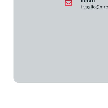
Email
t.vaglio@mro