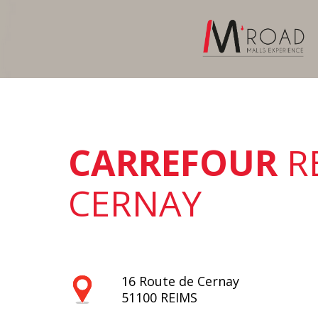
Aller
au
contenu
CARREFOUR
R
CERNAY
16 Route de Cernay
51100
REIMS