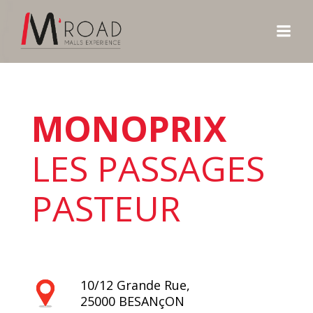
Aller
au
contenu
MONOPRIX
LES PASSAGES
PASTEUR
10/12 Grande Rue,
25000
BESANçON