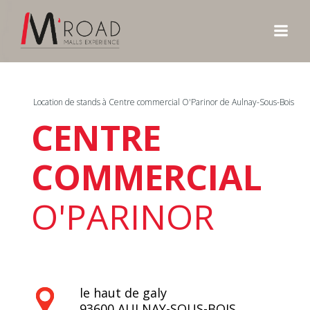
Aller
au
contenu
Location de stands à Centre commercial O'Parinor de Aulnay-Sous-Bois
CENTRE
COMMERCIAL
O'PARINOR
le haut de galy
93600
AULNAY-SOUS-BOIS