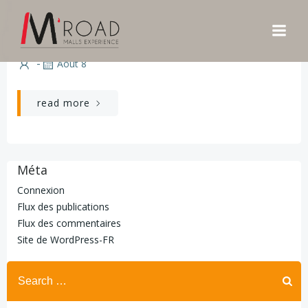
Aller
CARREFOUR ALENCON / CONDE- SUR-
au
SARTHE
contenu
-
Août 8
read more
Méta
Connexion
Flux des publications
Flux des commentaires
Site de WordPress-FR
Search
for: