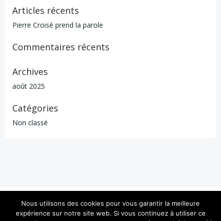
Articles récents
Pierre Croisé prend la parole
Commentaires récents
Archives
août 2025
Catégories
Non classé
Nous utilisons des cookies pour vous garantir la meilleure
Mentions légales
expérience sur notre site web. Si vous continuez à utiliser ce