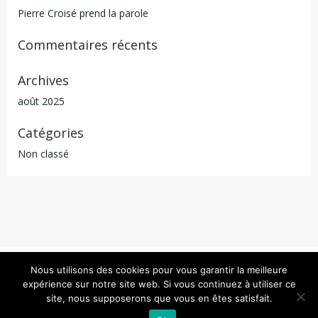
Pierre Croisé prend la parole
Commentaires récents
Archives
août 2025
Catégories
Non classé
Nous utilisons des cookies pour vous garantir la meilleure
Mentions légales
expérience sur notre site web. Si vous continuez à utiliser ce
site, nous supposerons que vous en êtes satisfait.
© 2026 MROAD