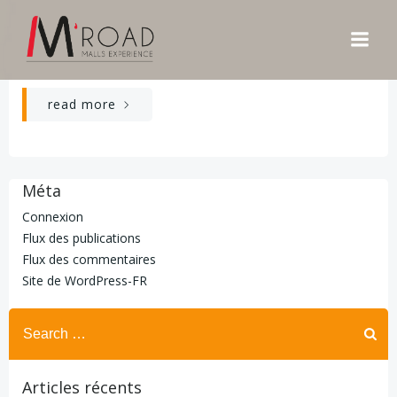
Aller
LECLERC POITIERS
au
contenu
-
Laura ZONZON
Août 9
read more
Méta
Connexion
Flux des publications
Flux des commentaires
Site de WordPress-FR
Search
for:
Articles récents