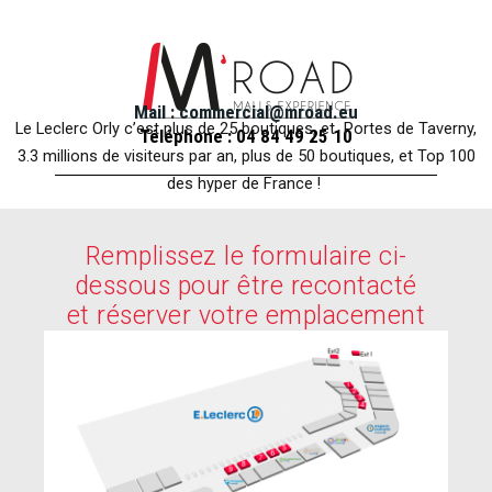
Mail : commercial@mroad.eu
Le Leclerc Orly c’est plus de 25 boutiques, et Portes de Taverny,
Téléphone : 04 84 49 25 10
3.3 millions de visiteurs par an, plus de 50
boutiques, et Top 100
des hyper de France !
Remplissez le formulaire ci-
dessous pour être recontacté
et réserver votre emplacement