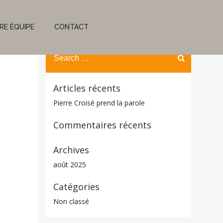
Flux des publications
Flux des commentaires
RE ÉQUIPE
CONTACT
Site de WordPress-FR
Search
for:
Articles récents
Pierre Croisé prend la parole
Commentaires récents
Archives
août 2025
Catégories
Non classé