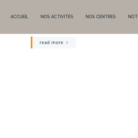
CARREFOUR ANGERS ST SERGE
ACCUEIL
NOS ACTIVITÉS
NOS CENTRES
NOT
-
Août 6
read more