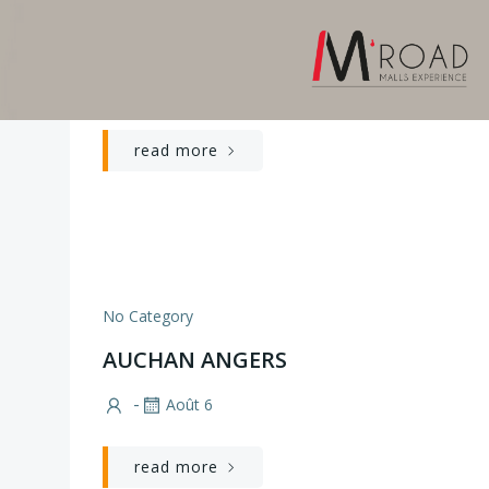
Aller
au
CARREFOUR CHOLET
contenu
-
Août 6
read more
No Category
AUCHAN ANGERS
-
Août 6
read more